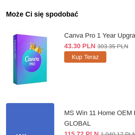
Może Ci się spodobać
Canva Pro 1 Year Upgr
43.30
PLN
303.35
PLN
Kup Teraz
MS Win 11 Home OEM
GLOBAL
115.72
PLN
1,040.17
PL