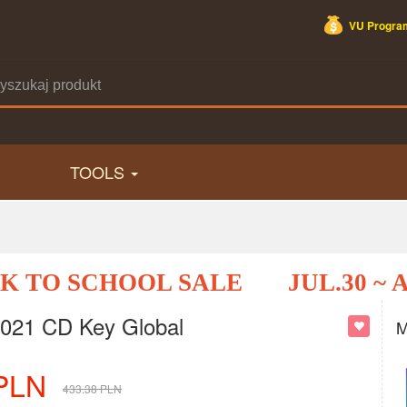
VU Program
TOOLS
K TO SCHOOL SALE
JUL.30 ~ 
2021 CD Key Global
M
PLN
433.38
PLN