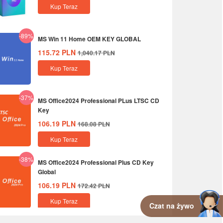
Kup Teraz
-89%
MS Win 11 Home OEM KEY GLOBAL
115.72
PLN
1,040.17
PLN
Kup Teraz
-37%
MS Office2024 Professional PLus LTSC CD
Key
106.19
PLN
168.08
PLN
Kup Teraz
-38%
MS Office2024 Professional Plus CD Key
Global
106.19
PLN
172.42
PLN
Kup Teraz
Czat na żywo