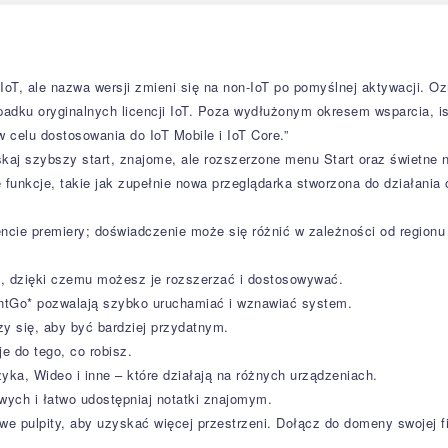
oT, ale nazwa wersji zmieni się na non-IoT po pomyślnej aktywacji. O
ypadku oryginalnych licencji IoT. Poza wydłużonym okresem wsparcia, is
 celu dostosowania do IoT Mobile i IoT Core.”
yskaj szybszy start, znajome, ale rozszerzone menu Start oraz świetn
unkcje, takie jak zupełnie nowa przeglądarka stworzona do działania o
ie premiery; doświadczenie może się różnić w zależności od regionu 
ek, dzięki czemu możesz je rozszerzać i dostosowywać.
antGo* pozwalają szybko uruchamiać i wznawiać system.
zy się, aby być bardziej przydatnym.
je do tego, co robisz.
ka, Wideo i inne – które działają na różnych urządzeniach.
owych i łatwo udostępniaj notatki znajomym.
nowe pulpity, aby uzyskać więcej przestrzeni. Dołącz do domeny swojej 