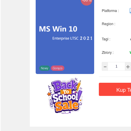
Platforma :
Region :
Tagi :
Zbiory :
Nowy
Gorąco
Kup T