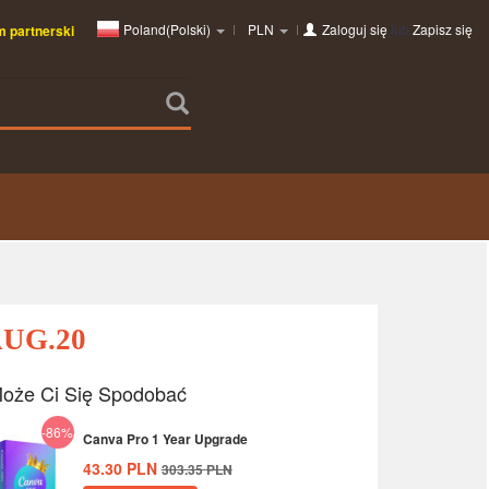
Poland(Polski)
PLN
Zaloguj się
lub
Zapisz się
 partnerski
AUG.20
oże Ci Się Spodobać
-86%
Canva Pro 1 Year Upgrade
43.30
PLN
303.35
PLN