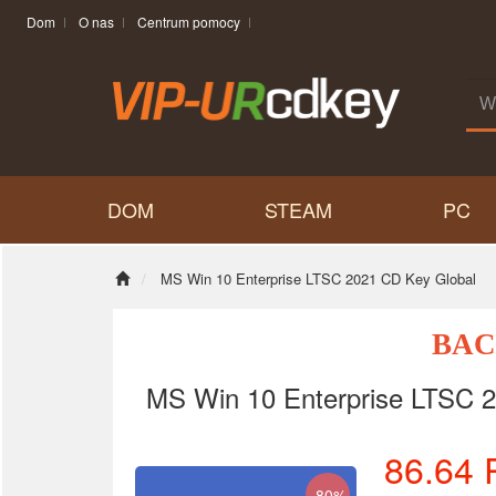
Dom
O nas
Centrum pomocy
DOM
STEAM
PC
MS Win 10 Enterprise LTSC 2021 CD Key Global
BAC
MS Win 10 Enterprise LTSC 
86.64
-80%