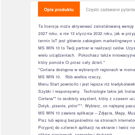
Opis produktu
Często zadawane pytania
Ta licencja może aktywować zainstalowaną wersję I
2027 roku, a nie 13 stycznia 2032 roku, jak w prz
termin IoT jest głównie zabiegiem marketingowym w
MS WIN 10 to Twój partner w realizacji celów. Uz
wielu urządzeniach. Pokochasz także innowacyjne f
który pomoże Ci przez cały dzień.*
*Cortana dostępna w wybranych regionach w momenc
MS WIN 10. Rób wielkie rzeczy.
Menu Start powróciło i jest lepsze niż kiedykolwi
Szybki i responsywny. Technologie takie jak Inst
Cortana** to osobisty asystent, który z czasem uc
Dotyk, pisanie, pióro***. Wybierz, co najlepiej pasu
MS WIN 10 zawiera aplikacje – Zdjęcia, Mapy, Muzy
Pisz lub wpisuj bezpośrednio na stronach internet
Przypnij do czterech aplikacji na ekranie i twórz 
plików sieciowych, serwerów i drukarek.